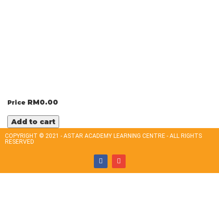
RM
0.00
Price
Add to cart
COPYRIGHT © 2021 - ASTAR ACADEMY LEARNING CENTRE - ALL RIGHTS
RESERVED
Sign In