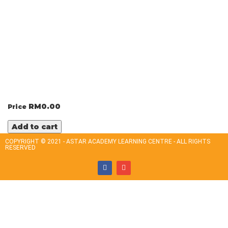
RM
0.00
Price
Add to cart
COPYRIGHT © 2021 - ASTAR ACADEMY LEARNING CENTRE - ALL RIGHTS
RESERVED
Sign In