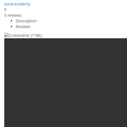
astaracademy
0
0 reviews
Description
Reviews