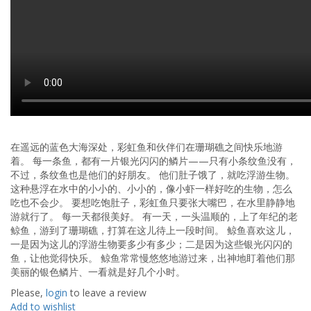
在遥远的蓝色大海深处，彩虹鱼和伙伴们在珊瑚礁之间快乐地游
着。 每一条鱼，都有一片银光闪闪的鳞片——只有小条纹鱼没有，
不过，条纹鱼也是他们的好朋友。 他们肚子饿了，就吃浮游生物。
这种悬浮在水中的小小的、小小的，像小虾一样好吃的生物，怎么
吃也不会少。 要想吃饱肚子，彩虹鱼只要张大嘴巴，在水里静静地
游就行了。 每一天都很美好。 有一天，一头温顺的，上了年纪的老
鲸鱼，游到了珊瑚礁，打算在这儿待上一段时间。 鲸鱼喜欢这儿，
一是因为这儿的浮游生物要多少有多少；二是因为这些银光闪闪的
鱼，让他觉得快乐。 鲸鱼常常慢悠悠地游过来，出神地盯着他们那
美丽的银色鳞片、一看就是好几个小时。
Please,
login
to leave a review
Add to wishlist