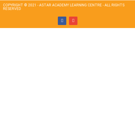
COPYRIGHT © 2021 - ASTAR ACADEMY LEARNING CENTRE - ALL RIGHTS
RESERVED
Sign In
The password must have a minimum of 8
characters of numbers and letters, contain at least 1 capital letter
Remember me
Sign In
Sign Up
Restore password
Send reset link
Password reset link sent
to your email
Close
Confirmation link sent
Please follow the instructions sent to your